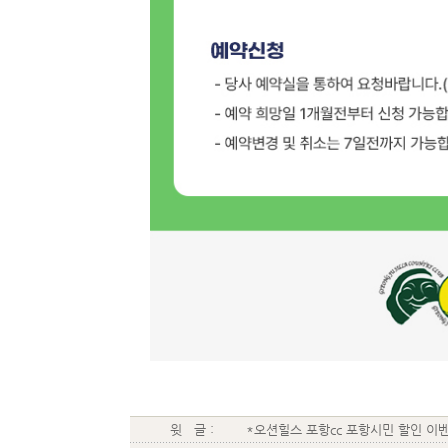
윗 글 :
*오션힐스 포항cc 포항시민 할인 이