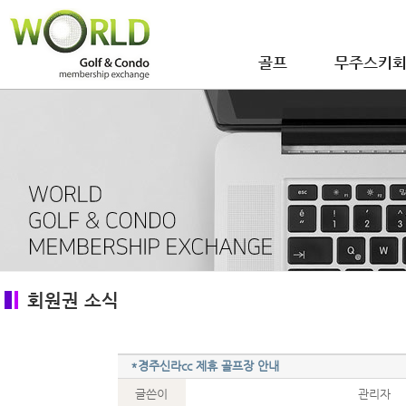
본문 바로가기
골프
무주스키
회원권 소식
*경주신라cc 제휴 골프장 안내
글쓴이
관리자