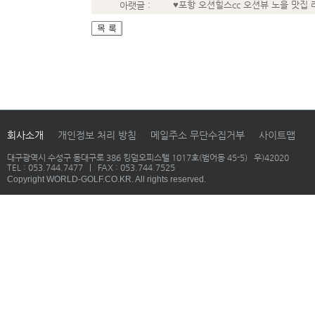
♥포항 오션힐스cc 오션뷰 노을 맛집
아랫글 :
회사소개
개인정보 처리 방침
메일주소 무단수집거부
사이트맵
대구광역시 수성구 동대구로 386 킹덤오피스텔 1017호(범어동 45-5) 우)42020
TEL : 053.744.7477 | FAX : 053.744.7525
Copyright WORLD-GOLF.CO.KR. All rights reserved.